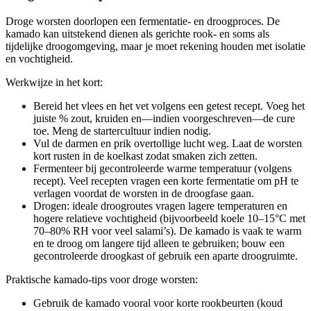
Droge worsten doorlopen een fermentatie- en droogproces. De
kamado kan uitstekend dienen als gerichte rook- en soms als
tijdelijke droogomgeving, maar je moet rekening houden met isolatie
en vochtigheid.
Werkwijze in het kort:
Bereid het vlees en het vet volgens een getest recept. Voeg het
juiste % zout, kruiden en—indien voorgeschreven—de cure
toe. Meng de startercultuur indien nodig.
Vul de darmen en prik overtollige lucht weg. Laat de worsten
kort rusten in de koelkast zodat smaken zich zetten.
Fermenteer bij gecontroleerde warme temperatuur (volgens
recept). Veel recepten vragen een korte fermentatie om pH te
verlagen voordat de worsten in de droogfase gaan.
Drogen: ideale droogroutes vragen lagere temperaturen en
hogere relatieve vochtigheid (bijvoorbeeld koele 10–15°C met
70–80% RH voor veel salami’s). De kamado is vaak te warm
en te droog om langere tijd alleen te gebruiken; bouw een
gecontroleerde droogkast of gebruik een aparte droogruimte.
Praktische kamado-tips voor droge worsten:
Gebruik de kamado vooral voor korte rookbeurten (koud