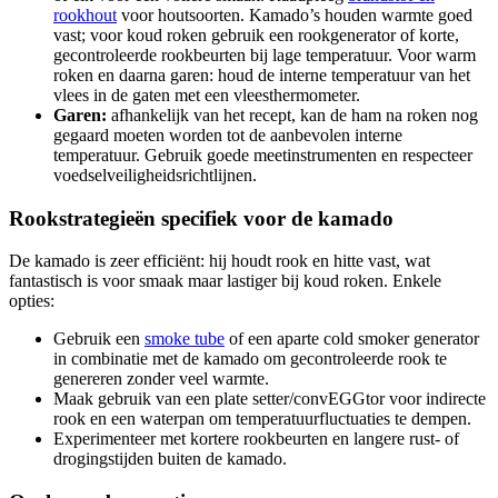
rookhout
voor houtsoorten. Kamado’s houden warmte goed
vast; voor koud roken gebruik een rookgenerator of korte,
gecontroleerde rookbeurten bij lage temperatuur. Voor warm
roken en daarna garen: houd de interne temperatuur van het
vlees in de gaten met een vleesthermometer.
Garen:
afhankelijk van het recept, kan de ham na roken nog
gegaard moeten worden tot de aanbevolen interne
temperatuur. Gebruik goede meetinstrumenten en respecteer
voedselveiligheidsrichtlijnen.
Rookstrategieën specifiek voor de kamado
De kamado is zeer efficiënt: hij houdt rook en hitte vast, wat
fantastisch is voor smaak maar lastiger bij koud roken. Enkele
opties:
Gebruik een
smoke tube
of een aparte cold smoker generator
in combinatie met de kamado om gecontroleerde rook te
genereren zonder veel warmte.
Maak gebruik van een plate setter/convEGGtor voor indirecte
rook en een waterpan om temperatuurfluctuaties te dempen.
Experimenteer met kortere rookbeurten en langere rust- of
drogingstijden buiten de kamado.