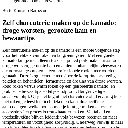
gerookte ham en bewaartips
Beste Kamado Barbecue
Zelf charcuterie maken op de kamado:
droge worsten, gerookte ham en
bewaartips
Zelf charcuterie maken op de kamado is een mooie volgende stap
voor liefhebbers van roken en langzaam garen. Met een goede
kamado kun je niet alleen steaks en pulled pork maken, maar ook
droge worsten, gerookte ham en andere ambachtelijke vleeswaren
die normaal gesproken in een professionele rookkamer worden
gemaakt. Deze blog neemt je mee door de kernprincipes: veilig
pekelen en behandelen, fermentatie en droging van droge worsten,
koud roken versus warm roken op een geïsoleerde kamado, en
praktische bewaartips zodat je eindproduct langer veilig en
smaakvol blijft. Of je net begint met charcuterie of al ervaring hebt
met roken, je leest hier technieken en kamado-specifieke
aanpassingen, welke houtsoorten je kunt gebruiken en welke
accessoires het proces betrouwbaarder maken. Veiligheid en
voedselhygiëne blijven leidend: volg bewezen recepten en meet
temperaturen en vochtigheid zorgvuldig. Onderweg verwijs ik naar
handige achtergrondpagina’s over temperatuurbeheersing, rookhout