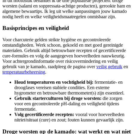
In dit hoofdstuk behandel ik de drie populairste projecten: droge
worsten (salami en soppressata-achtige producten), gerookte ham en
algemene bewaartips. Ik leg uit welke aanpassingen jouw kamado
nodig heeft en welke veiligheidsmaatregelen onmisbaar zijn.
Basisprincipes en veiligheid
Voor charcuterie gelden strikte hygiëne en gecontroleerde
omstandigheden. Werk schoon, gekoeld en met goed gereinigde
materialen. Gebruik altijd betrouwbare recepten of gecertificeerde
cure-formules en volg de aangegeven hoeveelheden nauwkeurig.
Voor achtergrondinformatie over risicovermindering en veilig
gebruik van je kamado, raadpleeg de pagina over
veilig gebruik
en
temperatuurbeheersing
.
Houd temperaturen en vochtigheid bij:
fermentatie- en
droogfases vereisen stabiele condities. Een externe
hygrometer en betrouwbare thermometer(s) zijn essentieel.
Gebruik starterculturen bij droge worsten:
die zorgen
voor een gecontroleerde pH-daling en veiligheid tijdens
fermentatie.
Volg gecertificeerde recepten:
vooral voor hoeveelheden
nitriet/nitraat (cure) en zout; fouten kunnen gevaarlijk zijn.
Droge worsten op de kamado: wat werkt en wat niet