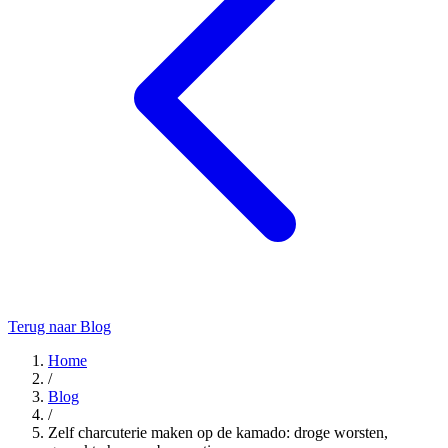
Terug naar Blog
Home
/
Blog
/
Zelf charcuterie maken op de kamado: droge worsten,