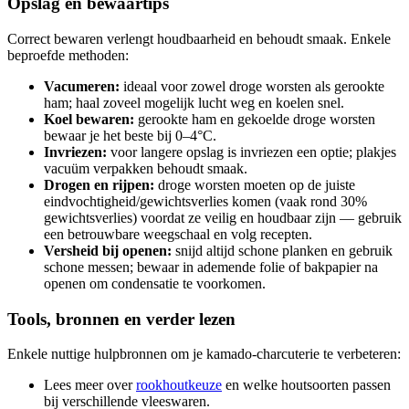
Opslag en bewaartips
Correct bewaren verlengt houdbaarheid en behoudt smaak. Enkele
beproefde methoden:
Vacumeren:
ideaal voor zowel droge worsten als gerookte
ham; haal zoveel mogelijk lucht weg en koelen snel.
Koel bewaren:
gerookte ham en gekoelde droge worsten
bewaar je het beste bij 0–4°C.
Invriezen:
voor langere opslag is invriezen een optie; plakjes
vacuüm verpakken behoudt smaak.
Drogen en rijpen:
droge worsten moeten op de juiste
eindvochtigheid/gewichtsverlies komen (vaak rond 30%
gewichtsverlies) voordat ze veilig en houdbaar zijn — gebruik
een betrouwbare weegschaal en volg recepten.
Versheid bij openen:
snijd altijd schone planken en gebruik
schone messen; bewaar in ademende folie of bakpapier na
openen om condensatie te voorkomen.
Tools, bronnen en verder lezen
Enkele nuttige hulpbronnen om je kamado-charcuterie te verbeteren:
Lees meer over
rookhoutkeuze
en welke houtsoorten passen
bij verschillende vleeswaren.