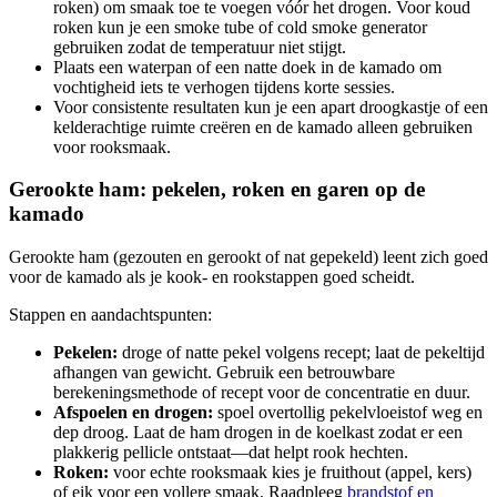
roken) om smaak toe te voegen vóór het drogen. Voor koud
roken kun je een smoke tube of cold smoke generator
gebruiken zodat de temperatuur niet stijgt.
Plaats een waterpan of een natte doek in de kamado om
vochtigheid iets te verhogen tijdens korte sessies.
Voor consistente resultaten kun je een apart droogkastje of een
kelderachtige ruimte creëren en de kamado alleen gebruiken
voor rooksmaak.
Gerookte ham: pekelen, roken en garen op de
kamado
Gerookte ham (gezouten en gerookt of nat gepekeld) leent zich goed
voor de kamado als je kook- en rookstappen goed scheidt.
Stappen en aandachtspunten:
Pekelen:
droge of natte pekel volgens recept; laat de pekeltijd
afhangen van gewicht. Gebruik een betrouwbare
berekeningsmethode of recept voor de concentratie en duur.
Afspoelen en drogen:
spoel overtollig pekelvloeistof weg en
dep droog. Laat de ham drogen in de koelkast zodat er een
plakkerig pellicle ontstaat—dat helpt rook hechten.
Roken:
voor echte rooksmaak kies je fruithout (appel, kers)
of eik voor een vollere smaak. Raadpleeg
brandstof en