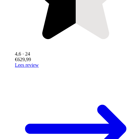
4,6
· 24
€629,99
Lees review