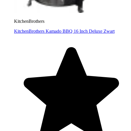
KitchenBrothers
KitchenBrothers Kamado BBQ 16 Inch Deluxe Zwart