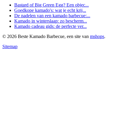
Bastard of Big Green Egg? Een objec...
Goedkope kamado's: wat je echt krij...
De nadelen van een kamado barbecue:...
Kamado in winterslaap: zo bescherm...
Kamado cadeau gids: de perfecte ver...
© 2026 Beste Kamado Barbecue, een site van
mshops
.
Sitemap