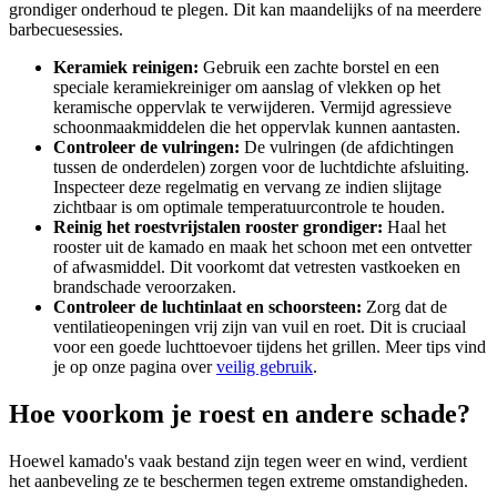
grondiger onderhoud te plegen. Dit kan maandelijks of na meerdere
barbecuesessies.
Keramiek reinigen:
Gebruik een zachte borstel en een
speciale keramiekreiniger om aanslag of vlekken op het
keramische oppervlak te verwijderen. Vermijd agressieve
schoonmaakmiddelen die het oppervlak kunnen aantasten.
Controleer de vulringen:
De vulringen (de afdichtingen
tussen de onderdelen) zorgen voor de luchtdichte afsluiting.
Inspecteer deze regelmatig en vervang ze indien slijtage
zichtbaar is om optimale temperatuurcontrole te houden.
Reinig het roestvrijstalen rooster grondiger:
Haal het
rooster uit de kamado en maak het schoon met een ontvetter
of afwasmiddel. Dit voorkomt dat vetresten vastkoeken en
brandschade veroorzaken.
Controleer de luchtinlaat en schoorsteen:
Zorg dat de
ventilatieopeningen vrij zijn van vuil en roet. Dit is cruciaal
voor een goede luchttoevoer tijdens het grillen. Meer tips vind
je op onze pagina over
veilig gebruik
.
Hoe voorkom je roest en andere schade?
Hoewel kamado's vaak bestand zijn tegen weer en wind, verdient
het aanbeveling ze te beschermen tegen extreme omstandigheden.