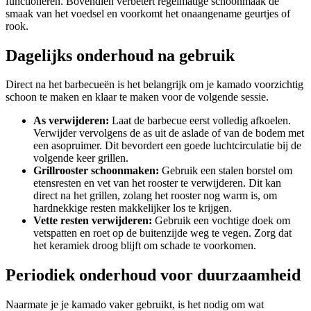
functioneren. Bovendien verbetert regelmatige schoonmaak de
smaak van het voedsel en voorkomt het onaangename geurtjes of
rook.
Dagelijks onderhoud na gebruik
Direct na het barbecueën is het belangrijk om je kamado voorzichtig
schoon te maken en klaar te maken voor de volgende sessie.
As verwijderen:
Laat de barbecue eerst volledig afkoelen.
Verwijder vervolgens de as uit de aslade of van de bodem met
een asopruimer. Dit bevordert een goede luchtcirculatie bij de
volgende keer grillen.
Grillrooster schoonmaken:
Gebruik een stalen borstel om
etensresten en vet van het rooster te verwijderen. Dit kan
direct na het grillen, zolang het rooster nog warm is, om
hardnekkige resten makkelijker los te krijgen.
Vette resten verwijderen:
Gebruik een vochtige doek om
vetspatten en roet op de buitenzijde weg te vegen. Zorg dat
het keramiek droog blijft om schade te voorkomen.
Periodiek onderhoud voor duurzaamheid
Naarmate je je kamado vaker gebruikt, is het nodig om wat