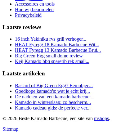
Accessoires en tools
Hoe wij beoordelen
Privacybeleid
Laatste reviews
16 inch Yakiniku rvs grill verhoger...
HEAT Fyregg 18 Kamado Barbecue Wit...
HEAT Fyregg 13 Kamado Barbecue Brui...
Big Green Egg small dome review
Keij Kamado bbq sparerib rek small...
Laatste artikelen
Bastard of Big Green Egg? Een objec...
Goedkope kamado's: wat je echt krij...
De nadelen van een kamado barbecue:...
Kamado in winterslaap: zo bescherm...
Kamado cadeau gids: de perfecte ver...
© 2026 Beste Kamado Barbecue, een site van
mshops
.
Sitemap