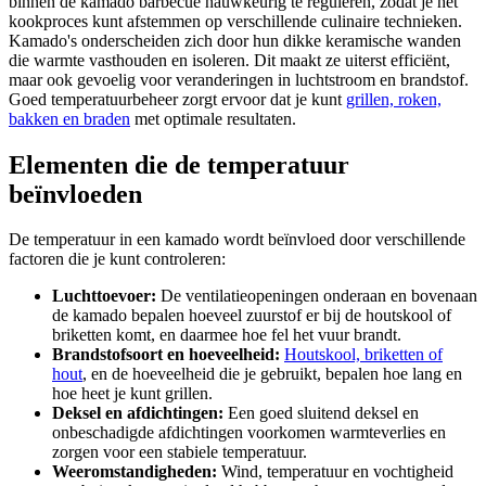
binnen de kamado barbecue nauwkeurig te reguleren, zodat je het
kookproces kunt afstemmen op verschillende culinaire technieken.
Kamado's onderscheiden zich door hun dikke keramische wanden
die warmte vasthouden en isoleren. Dit maakt ze uiterst efficiënt,
maar ook gevoelig voor veranderingen in luchtstroom en brandstof.
Goed temperatuurbeheer zorgt ervoor dat je kunt
grillen, roken,
bakken en braden
met optimale resultaten.
Elementen die de temperatuur
beïnvloeden
De temperatuur in een kamado wordt beïnvloed door verschillende
factoren die je kunt controleren:
Luchttoevoer:
De ventilatieopeningen onderaan en bovenaan
de kamado bepalen hoeveel zuurstof er bij de houtskool of
briketten komt, en daarmee hoe fel het vuur brandt.
Brandstofsoort en hoeveelheid:
Houtskool, briketten of
hout
, en de hoeveelheid die je gebruikt, bepalen hoe lang en
hoe heet je kunt grillen.
Deksel en afdichtingen:
Een goed sluitend deksel en
onbeschadigde afdichtingen voorkomen warmteverlies en
zorgen voor een stabiele temperatuur.
Weeromstandigheden:
Wind, temperatuur en vochtigheid