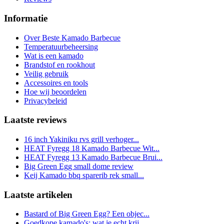
Informatie
Over Beste Kamado Barbecue
Temperatuurbeheersing
Wat is een kamado
Brandstof en rookhout
Veilig gebruik
Accessoires en tools
Hoe wij beoordelen
Privacybeleid
Laatste reviews
16 inch Yakiniku rvs grill verhoger...
HEAT Fyregg 18 Kamado Barbecue Wit...
HEAT Fyregg 13 Kamado Barbecue Brui...
Big Green Egg small dome review
Keij Kamado bbq sparerib rek small...
Laatste artikelen
Bastard of Big Green Egg? Een objec...
Goedkope kamado's: wat je echt krij...