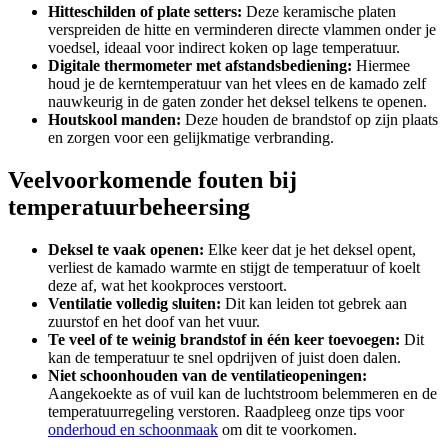
Hitteschilden of plate setters:
Deze keramische platen
verspreiden de hitte en verminderen directe vlammen onder je
voedsel, ideaal voor indirect koken op lage temperatuur.
Digitale thermometer met afstandsbediening:
Hiermee
houd je de kerntemperatuur van het vlees en de kamado zelf
nauwkeurig in de gaten zonder het deksel telkens te openen.
Houtskool manden:
Deze houden de brandstof op zijn plaats
en zorgen voor een gelijkmatige verbranding.
Veelvoorkomende fouten bij
temperatuurbeheersing
Deksel te vaak openen:
Elke keer dat je het deksel opent,
verliest de kamado warmte en stijgt de temperatuur of koelt
deze af, wat het kookproces verstoort.
Ventilatie volledig sluiten:
Dit kan leiden tot gebrek aan
zuurstof en het doof van het vuur.
Te veel of te weinig brandstof in één keer toevoegen:
Dit
kan de temperatuur te snel opdrijven of juist doen dalen.
Niet schoonhouden van de ventilatieopeningen:
Aangekoekte as of vuil kan de luchtstroom belemmeren en de
temperatuurregeling verstoren. Raadpleeg onze tips voor
onderhoud en schoonmaak
om dit te voorkomen.