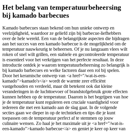
Het belang van temperatuurbeheersing
bij kamado barbecues
Kamado barbecues staan bekend om hun unieke ontwerp en
veelzijdigheid, waardoor ze geliefd zijn bij barbecue-liefhebbers
over de hele wereld. Een van de belangrijkste aspecten die bijdragen
aan het succes van een kamado barbecue is de mogelijkheid om de
temperatuur nauwkeurig te beheersen. Of je nu langzaam vlees wilt
roken of snel wilt grillen, een stabiele en gecontroleerde temperatuur
is essentieel voor het verkrijgen van het perfecte resultaat. In deze
introductie ontdek je waarom temperatuurbeheersing zo belangrijk is
bij kamado barbecues en welke factoren daar een rol bij spelen.
Door het keramische ontwerp van <a href="/wat-is-een-
kamado">kamado's</a> wordt de warmte zeer efficiënt
vastgehouden en verdeeld, maar dit betekent ook dat kleine
veranderingen in de luchttoevoer of brandstofgebruik grote effecten
kunnen hebben op de temperatuur. Daarom is het begrijpen van hoe
je de temperatuur kunt reguleren een cruciale vaardigheid voor
iedereen die met een kamado aan de slag gaat. In de volgende
secties gaan we dieper in op de technieken en tips die je kunt
toepassen om de temperatuur perfect af te stemmen op jouw
culinaire wensen. Zo haal je het maximale uit je <a href="/wat-is-
een-kamado">kamado barbecue</a> en geniet je keer op keer van