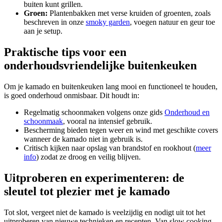
buiten kunt grillen.
Groen:
Plantenbakken met verse kruiden of groenten, zoals
beschreven in onze
smoky garden
, voegen natuur en geur toe
aan je setup.
Praktische tips voor een
onderhoudsvriendelijke buitenkeuken
Om je kamado en buitenkeuken lang mooi en functioneel te houden,
is goed onderhoud onmisbaar. Dit houdt in:
Regelmatig schoonmaken volgens onze gids
Onderhoud en
schoonmaak
, vooral na intensief gebruik.
Bescherming bieden tegen weer en wind met geschikte covers
wanneer de kamado niet in gebruik is.
Critisch kijken naar opslag van brandstof en rookhout (
meer
info
) zodat ze droog en veilig blijven.
Uitproberen en experimenteren: de
sleutel tot plezier met je kamado
Tot slot, vergeet niet de kamado is veelzijdig en nodigt uit tot het
uitproberen van nieuwe technieken en recepten. Van slow cooking