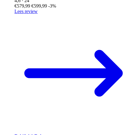
4,6
· 24
€579,99
€599,99
-3%
Lees review