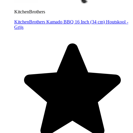
KitchenBrothers
KitchenBrothers Kamado BBQ 16 Inch (34 cm) Houtskool -
Grijs